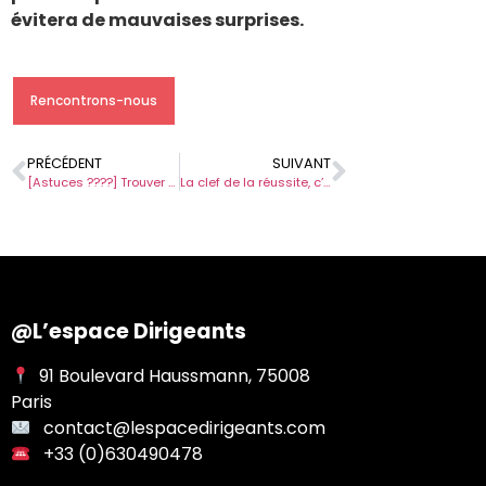
évitera de mauvaises surprises.
Rencontrons-nous
PRÉCÉDENT
SUIVANT
[Astuces ????] Trouver un emploi en visio ???? Silence. Moteur. Ça recrute !
La clef de la réussite, c’est l’échec !
@L’espace Dirigeants
91 Boulevard Haussmann, 75008
Paris
contact@lespacedirigeants.com
+33 (0)630490478