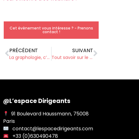
Cet évènement vous intéresse ? - Prenons
contact !
PRÉCÉDENT
SUIVANT
La graphologie, c’est bluffant !
Tout savoir sur le management de transition
@L’espace Dirigeants
91 Boulevard Haussmann, 75008
Paris
contact@lespacedirigeants.com
+33 (0)630490478