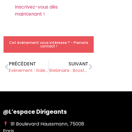
Inscrivez-vous dès
maintenant !
Cet évènement vous intéresse ? - Prenons
contact !
PRÉCÉDENT
SUIVANT
Evénement : Galette Impromptue 2025 !
Webinaire : Boostez votre impact professionnel avec la méthode Impactum !
@L’espace Dirigeants
91 Boulevard Haussmann, 75008
Paris