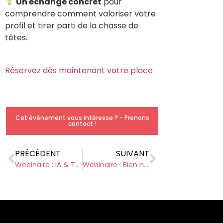
Un échange concret
pour
comprendre comment valoriser votre
profil et tirer parti de la chasse de
têtes.
Réservez dès maintenant votre place
Cet évènement vous intéresse ? - Prenons
contact !
PRÉCÉDENT
SUIVANT
Webinaire : IA & Transition de Carrière : Comment ChatGPT peut devenir votre meilleur allié
Webinaire : Bien négocier son départ : les clés d’une transition réussie