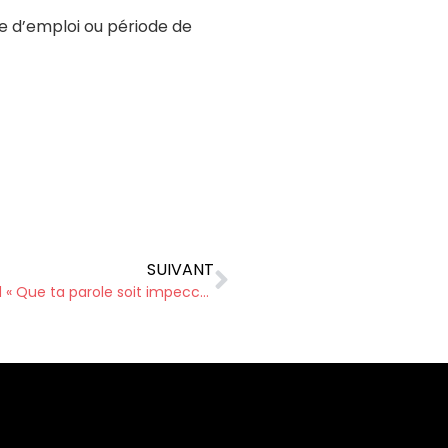
e d’emploi ou période de
SUIVANT
Webinaire : Les Accords Toltèques – 1er accord « Que ta parole soit impeccable »