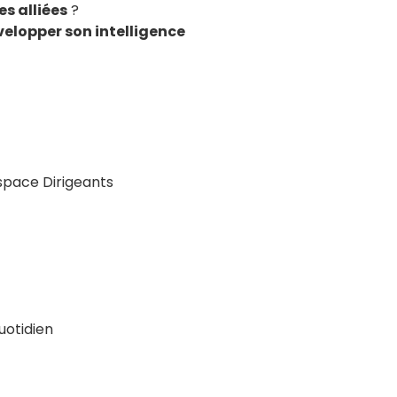
es alliées
?
elopper son intelligence
space Dirigeants
uotidien