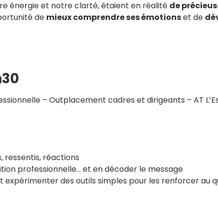
re énergie et notre clarté, étaient en réalité
de précieus
portunité de
mieux comprendre ses émotions
et de
dév
h30
essionnelle – Outplacement cadres et dirigeants – AT L’E
ressentis, réactions
nsition professionnelle… et en décoder le message
 et expérimenter des outils simples pour les renforcer au q