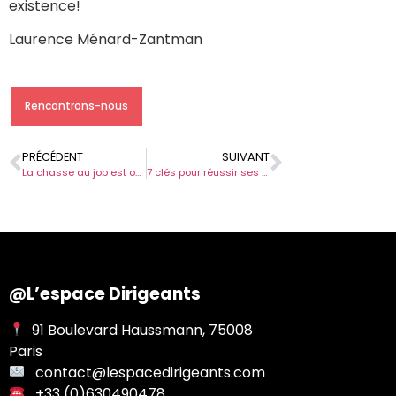
existence!
Laurence Ménard-Zantman
Rencontrons-nous
PRÉCÉDENT
SUIVANT
La chasse au job est ouverte ! Y croire et agir ? GO !
7 clés pour réussir ses entretiens « réseau »
@L’espace Dirigeants
91 Boulevard Haussmann, 75008
Paris
contact@lespacedirigeants.com
+33 (0)630490478