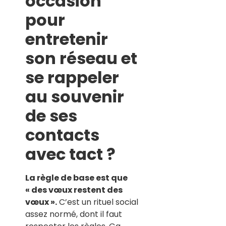
occasion
pour
entretenir
son réseau et
se rappeler
au souvenir
de ses
contacts
avec tact ?
La règle de base est que
« des vœux restent des
vœux ».
C’est un rituel social
assez normé, dont il faut