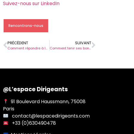
Suivez-nous sur LinkedIn
Rencontrons-nous
PRÉCÉDENT
SUIVANT
Comment répondre à la question « Quelles sont vos faiblesses ? » en entretien de recrutement ?
Comment tenir ses bonnes résolutions de début d’année ?
@L’espace Dirigeants
91 Boulevard Haussmann, 75008
Paris
contact@lespacedirigeants.com
+33 (0)630490478